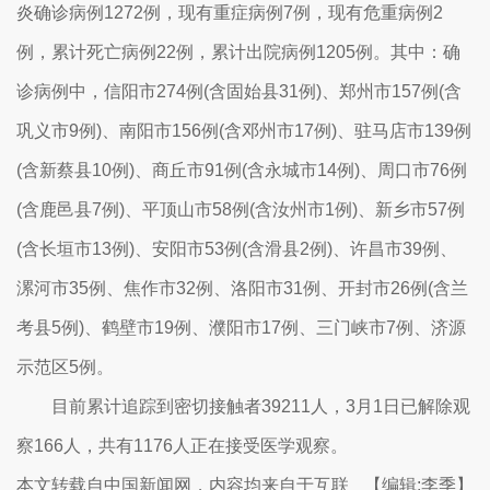
炎确诊病例1272例，现有重症病例7例，现有危重病例2
例，累计死亡病例22例，累计出院病例1205例。其中：确
诊病例中，信阳市274例(含固始县31例)、郑州市157例(含
巩义市9例)、南阳市156例(含邓州市17例)、驻马店市139例
(含新蔡县10例)、商丘市91例(含永城市14例)、周口市76例
(含鹿邑县7例)、平顶山市58例(含汝州市1例)、新乡市57例
(含长垣市13例)、安阳市53例(含滑县2例)、许昌市39例、
漯河市35例、焦作市32例、洛阳市31例、开封市26例(含兰
考县5例)、鹤壁市19例、濮阳市17例、三门峡市7例、济源
示范区5例。
目前累计追踪到密切接触者39211人，3月1日已解除观
察166人，共有1176人正在接受医学观察。
本文转载自中国新闻网，内容均来自于互联
【编辑:李季】