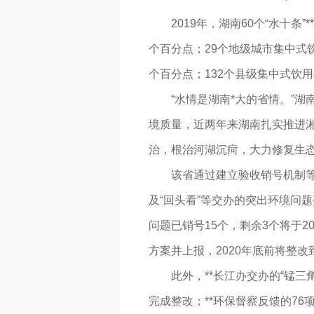
2019年，湖南60个“水十条”*
个百分点；29个地级城市集中式饮用
个百分点；132个县级集中式饮用
“水情是湖南*大的省情。”湖
境质量，近两年来湖南扎实推进湘
治，根治河湖沉疴，大力修复生
该省通过建立验收销号机制等措
及“回头看”等交办的突出环境问题
问题已销号15个，剩余3个将于2
方案并上报，2020年底前将整改到
此外，**长江办交办的“锰三角
完成整改；**环保督察反馈的76项