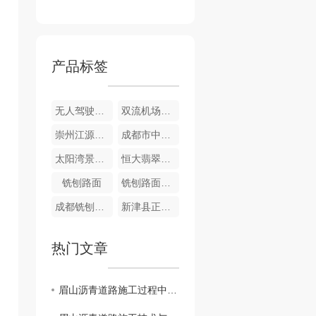
产品标签
无人驾驶扫路机
双流机场翔宇酒店彩色沥青
崇州江源镇幼儿园外侧道路
成都市中草药研究所
太阳湾景区彩色道路
恒大翡翠龙庭彩色道路
铣刨路面
铣刨路面施工
成都铣刨路面
新津县正东街
热门文章
眉山沥青道路施工过程中的环境保护与管理