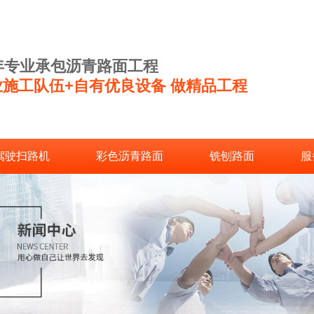
2年专业承包沥青路面工程
业施工队伍+自有优良设备 做精品工程
驾驶扫路机
彩色沥青路面
铣刨路面
服