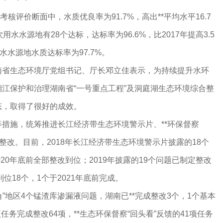
*考核评价断面中，水质优良率为91.7%，高出**平均水平16.7
水水源地有28个达标，达标率为96.6%，比2017年提高3.5
水水源地水质达标率为97.7%。
南省生态环境厅党组书记、厅长邓立佳表示，为持续提升水环
江保护和治理湖南省“一号重点工程”及洞庭湖生态环境综合整
态，取得了很好的成效。
施，统筹推进长江经济带生态环境警示片、**环保督察
整改。目前，2018年长江经济带生态环境警示片披露的18个
020年底前全部整改到位；2019年披露的19个问题已制定整改
位18个，1个于2021年底前完成。
”地区4个锰渣库渗漏液问题，湖南已**完成整改3个，1个基本
任务完成整改64项，**生态环保督察“回头看”反馈的41项任务