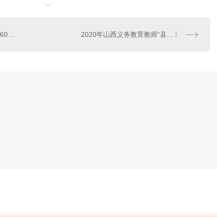
黄鹤楼有限开放：票价降为60元/人 进主楼分时预约
2020年山西义务教育教师“县管校聘”改革覆盖全省