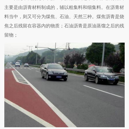
主要是由沥青材料制成的，辅以粗集料和细集料。在沥青材
料当中，则又可分为煤焦、石油、天然三种。煤焦沥青是烧
焦之后残留在容器内的物质；石油沥青是原油蒸馏之后的残
留物；