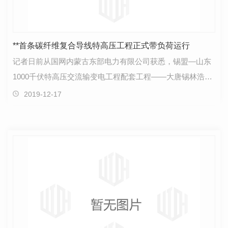
**首条碳纤维复合导线特高压工程正式带负荷运行
记者日前从国网内蒙古东部电力有限公司获悉，锡盟—山东
1000千伏特高压交流输变电工程配套工程——大唐锡林浩特
电厂1000千伏送出线路正式并网投运，这是**上首条全…
2019-12-17