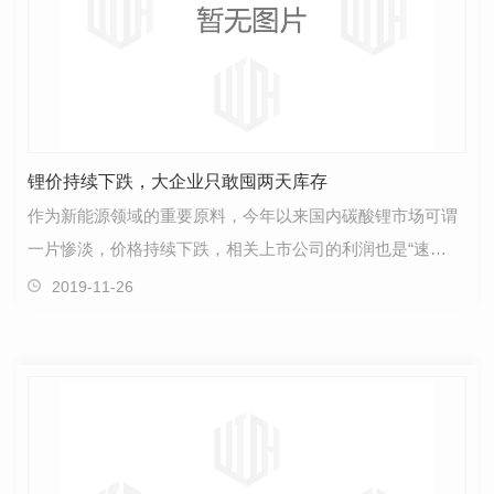
锂价持续下跌，大企业只敢囤两天库存
作为新能源领域的重要原料，今年以来国内碳酸锂市场可谓
一片惨淡，价格持续下跌，相关上市公司的利润也是“速
滑”。不过，自今年三季度以来，**股赣锋锂业(002460…
2019-11-26