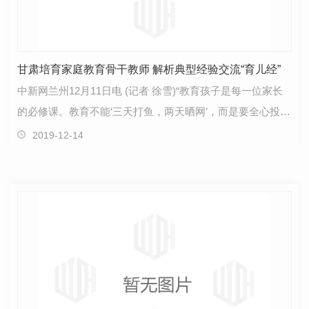
甘肃培育家庭教育骨干教师 解析典型经验交流“育儿经”
中新网兰州12月11日电 (记者 徐雪)“教育孩子是每一位家长
的必修课。教育不能‘三天打鱼，两天晒网’，而是要全心投
入。”来自甘肃甘南藏族自治州舟曲县的姚爱红是…
2019-12-14