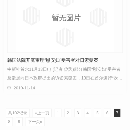
韩国法院开庭审理“慰安妇”受害者对日索赔案
中新社首尔11月13日电 (记者 曾鼐)部分韩国“慰安妇”受害者
及遗属向日本政府提出的诉讼索赔案，13日在首尔进行*次庭
审。早在2016年，20名韩国“慰安妇”受害者及…
2019-11-14
共102记录
«上一页
1
2
3
4
5
6
7
8
9
下一页»