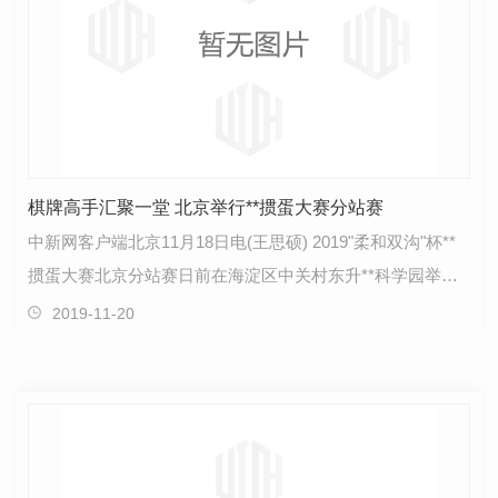
棋牌高手汇聚一堂 北京举行**掼蛋大赛分站赛
中新网客户端北京11月18日电(王思硕) 2019"柔和双沟"杯**
掼蛋大赛北京分站赛日前在海淀区中关村东升**科学园举
行。本次赛事由200多名来自京城各行业的掼…
2019-11-20