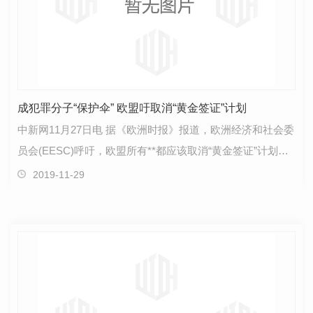
成犯罪分子“保护伞” 欧盟吁取消“黄金签证”计划
中新网11月27日电 据《欧洲时报》报道，欧洲经济和社会委
员会(EESC)呼吁，欧盟所有**都应该取消“黄金签证”计划，
因为它不透明、管理不善，已经成为犯罪分子和腐…
2019-11-29