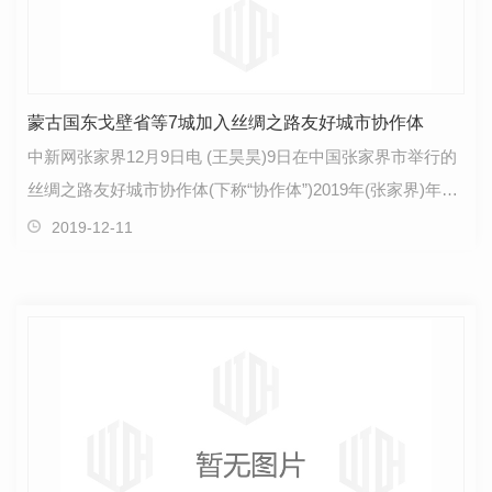
蒙古国东戈壁省等7城加入丝绸之路友好城市协作体
中新网张家界12月9日电 (王昊昊)9日在中国张家界市举行的
丝绸之路友好城市协作体(下称“协作体”)2019年(张家界)年会
上，蒙古国东戈壁省、乌克兰利沃夫市、立陶宛…
2019-12-11