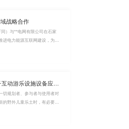
领域战略合作
下同）与**电网有限公司在石家
推进电力能源互联网建设，为经
保障。省委书…
四川儿童乐园及亲子亲子互动游乐设施设备应该设计应该留意的要点分析
一切规划者、参与者与使用者对
新的野外儿童乐土时，有必要了
想在哪里玩耍…