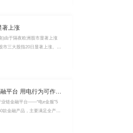
显著上涨
亚南)由于隔夜欧洲股市显著上涨
股市三大股指20日显著上涨。截
涨369.04…
**电网发布线上产业链金融平台 用电行为可作增信
产业链金融平台——“电e金服”5
近50款金融产品，主要满足全产业
理等金融需…