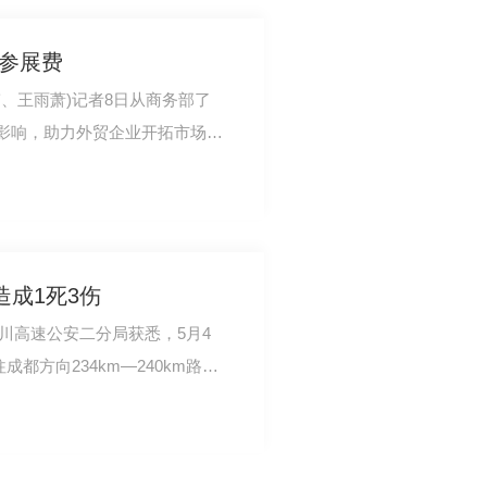
业参展费
伟、王雨萧)记者8日从商务部了
影响，助力外贸企业开拓市场、
届广交会网上举…
造成1死3伤
四川高速公安二分局获悉，5月4
都方向234km—240km路段
伤，伤者已送至医院…