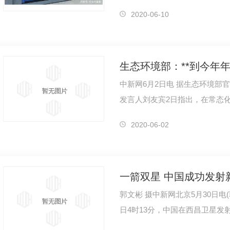
磅就是汽车衡。这个说法到底正
2020-06-10
中新网6月2日电 据生态环境部
发言人刘友宾2日指出，在常态
源镇幼儿园外侧道路
成都市中草药研究所
成都铣
门将努力克服新冠肺炎疫情带来
2020-06-02
郭文彬 摄中新网北京5月30日电(
日4时13分，中国在西昌卫星发
长征十一号运载火箭成功将新技