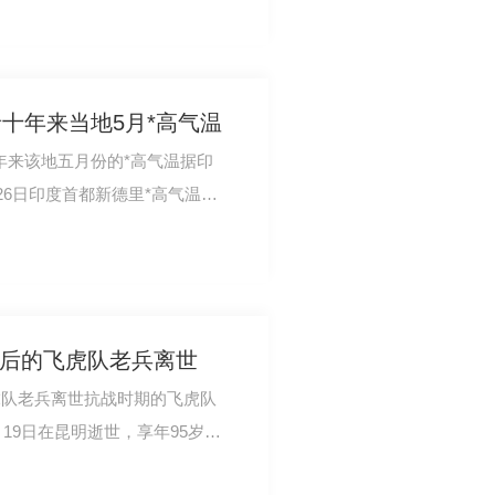
录十年来当地5月*高气温
十年来该地五月份的*高气温据印
6日印度首都新德里*高气温达
度*高的**。…
*后的飞虎队老兵离世
虎队老兵离世抗战时期的飞虎队
19日在昆明逝世，享年95岁。
越过驼峰航线的…