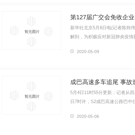
第127届广交会免收企
新华社北京5月8日电(记者陈炜
解到，为积极应对新冠肺炎疫情
共渡难关，商务部决定，第127
2020-05-09
成巴高速多车追尾 事故
5月4日11时55分更新：记者从
日7时许，S2成巴高速公路巴中往成
发生多车追尾事故，造成1死3
2020-05-06