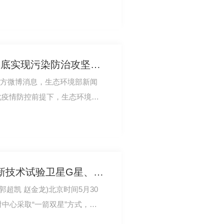
确吗？我们*…
生态环境部：**到今年年底实现污染防治攻坚战阶段性目标
官方微博消息，生态环境部新闻
化疫情防控前提下，生态环境部
刨路面
的不利影响，扎…
一箭双星 中国成功发射新技术试验卫星G星、H星
郭超凯 赵金龙)北京时间5月30
射中心采取“一箭双星”方式，用
术试验卫星…