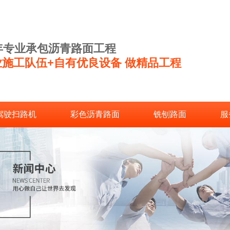
2年专业承包沥青路面工程
业施工队伍+自有优良设备 做精品工程
驾驶扫路机
彩色沥青路面
铣刨路面
服