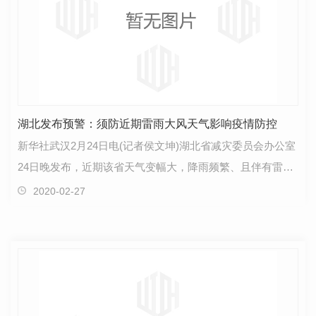
湖北发布预警：须防近期雷雨大风天气影响疫情防控
新华社武汉2月24日电(记者侯文坤)湖北省减灾委员会办公室
24日晚发布，近期该省天气变幅大，降雨频繁、且伴有雷电
大风，尤其气温起伏不定，以及长期的高湿天气，或…
2020-02-27